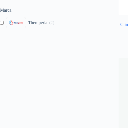
Marca
Themperia
(
2
)
Cli