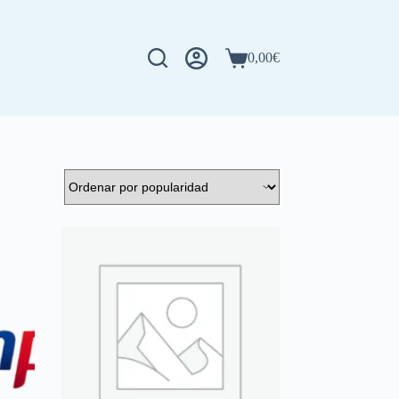
0,00
€
Carro
de
compra